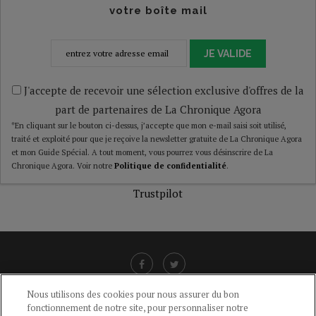
votre boîte mail
JE VALIDE
J'accepte de recevoir une sélection exclusive d'offres de la
part de partenaires de La Chronique Agora
*En cliquant sur le bouton ci-dessus, j’accepte que mon e-mail saisi soit utilisé,
traité et exploité pour que je reçoive la newsletter gratuite de La Chronique Agora
et mon Guide Spécial. A tout moment, vous pourrez vous désinscrire de La
Chronique Agora. Voir notre
Politique de confidentialité
.
Trustpilot
Nous utilisons des cookies pour nous assurer du bon
fonctionnement de notre site, pour personnaliser notre