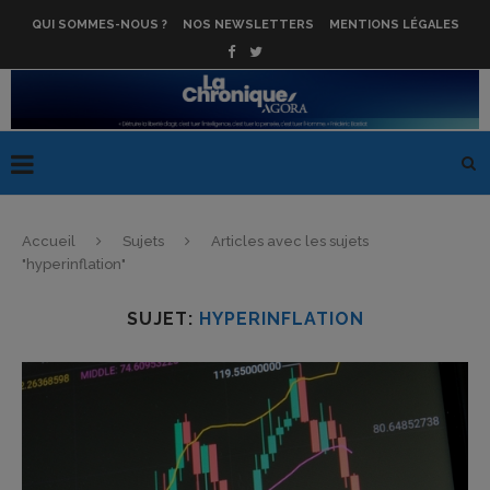
QUI SOMMES-NOUS ?
NOS NEWSLETTERS
MENTIONS LÉGALES
Accueil
Sujets
Articles avec les sujets
"hyperinflation"
SUJET:
HYPERINFLATION