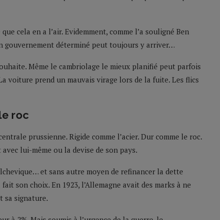
e que cela en a l’air. Evidemment, comme l’a souligné Ben
 un gouvernement déterminé peut toujours y arriver…
uhaite. Même le cambriolage le mieux planifié peut parfois
a voiture prend un mauvais virage lors de la fuite. Les flics
le roc
centrale prussienne. Rigide comme l’acier. Dur comme le roc.
ct avec lui-même ou la devise de son pays.
lchevique… et sans autre moyen de refinancer la dette
it son choix. En 1923, l’Allemagne avait des marks à ne
t sa signature.
eur à 2%. Mais soumis à l’urgence de la guerre, le