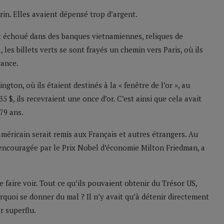
rin. Elles avaient dépensé trop d’argent.
t échoué dans des banques vietnamiennes, reliques de
, les billets verts se sont frayés un chemin vers Paris, où ils
rance.
ton, où ils étaient destinés à la « fenêtre de l’or », au
 $, ils recevraient une once d’or. C’est ainsi que cela avait
179 ans.
 américain serait remis aux Français et autres étrangers. Au
et encouragée par le Prix Nobel d’économie Milton Friedman, a
se faire voir. Tout ce qu’ils pouvaient obtenir du Trésor US,
urquoi se donner du mal ? Il n’y avait qu’à détenir directement
r superflu.