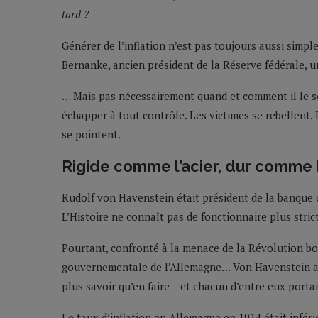
tard ?
Générer de l’inflation n’est pas toujours aussi simpl
Bernanke, ancien président de la Réserve fédérale,
… Mais pas nécessairement quand et comment il le so
échapper à tout contrôle. Les victimes se rebellent. L
se pointent.
Rigide comme l’acier, dur comme 
Rudolf von Havenstein était président de la banque 
L’Histoire ne connaît pas de fonctionnaire plus stri
Pourtant, confronté à la menace de la Révolution bo
gouvernementale de l’Allemagne… Von Havenstein a fa
plus savoir qu’en faire – et chacun d’entre eux portai
Le taux d’inflation en Allemagne en 1914 était inféri