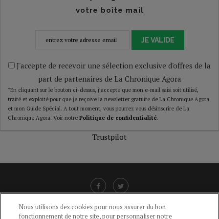
votre boîte mail
JE VALIDE
J'accepte de recevoir une sélection exclusive d'offres de la
part de partenaires de La Chronique Agora
*En cliquant sur le bouton ci-dessus, j’accepte que mon e-mail saisi soit utilisé,
traité et exploité pour que je reçoive la newsletter gratuite de La Chronique Agora
et mon Guide Spécial. A tout moment, vous pourrez vous désinscrire de La
Chronique Agora. Voir notre
Politique de confidentialité
.
Trustpilot
Nous utilisons des cookies pour nous assurer du bon
fonctionnement de notre site, pour personnaliser notre