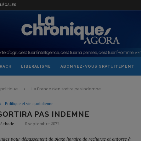
LÉGALES
RACH
LIBERALISME
ABONNEZ-VOUS GRATUITEMENT
politique
La France n’en sortira pas indemne
Politique et vie quotidienne
SORTIRA PAS INDEMNE
Béchade
8 septembre 2022
endes pour dépassement de plage horaire de recharge et entorse à