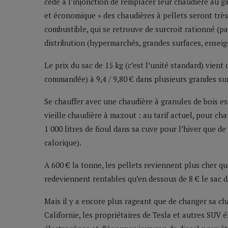
cédé à l’injonction de remplacer leur chaudière au g
et économique » des chaudières à pellets seront trè
combustible, qui se retrouve de surcroit rationné (p
distribution (hypermarchés, grandes surfaces, enseig
Le prix du sac de 15 kg (c’est l’unité standard) vient
commandée) à 9,4 / 9,80 € dans plusieurs grandes su
Se chauffer avec une chaudière à granules de bois e
vieille chaudière à mazout : au tarif actuel, pour c
1 000 litres de fioul dans sa cuve pour l’hiver que 
calorique).
A 600 € la tonne, les pellets reviennent plus cher que
redeviennent rentables qu’en dessous de 8 € le sac de
Mais il y a encore plus rageant que de changer sa ch
Californie, les propriétaires de Tesla et autres SUV 