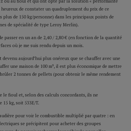
az ou au fioul et qui ont opté par la solution « performante
s heureux de constater un quadruplement du prix de ce
as plus de 150 kg/personne) dans les principaux points de
nes de spécialité de type Leroy Merlin).
 de passer en un an de 2,40 / 2,80 € (en fonction de la quantité
rfaces où je me suis rendu depuis un mois.
st devenu aujourd’hui plus onéreux que se chauffer avec une
hauffer une maison de 100 m², il est plus économique de mettre
de brûler 2 tonnes de pellets (pour obtenir le même rendement
 le fioul et, selon des calculs concordants, ils ne
 15 kg, soit 533E/T.
audière pour voir le combustible multiplié par quatre : en
électriques se précipitent pour acheter des groupes