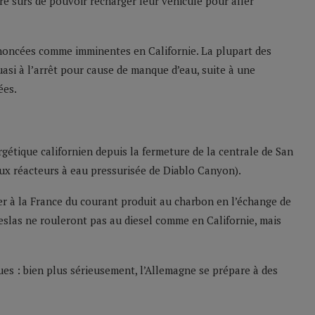
re surs de pouvoir recharger leur véhicule pour aller
nnoncées comme imminentes en Californie. La plupart des
uasi à l’arrêt pour cause de manque d’eau, suite à une
ées.
gétique californien depuis la fermeture de la centrale de San
ux réacteurs à eau pressurisée de Diablo Canyon).
er à la France du courant produit au charbon en l’échange de
eslas ne rouleront pas au diesel comme en Californie, mais
ues : bien plus sérieusement, l’Allemagne se prépare à des