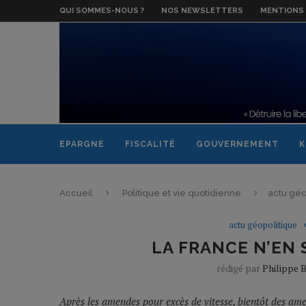
QUI SOMMES-NOUS ?
NOS NEWSLETTERS
MENTIONS 
EPARGNE
FISCALITÉ
GOUVERNEMENT
K
Accueil
Politique et vie quotidienne
actu géo
actu géopolitique
LA FRANCE N’EN 
rédigé par
Philippe 
Après les amendes pour excès de vitesse, bientôt des am