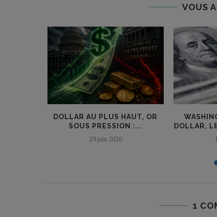
VOUS A
COLÈRE
DOLLAR AU PLUS HAUT, OR
WASHIN
USIONS
SOUS PRESSION :...
DOLLAR, L
S
29 juin 2026
1 CO