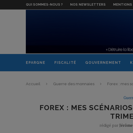
QUI SOMMES-NOUS ?
NOS NEWSLETTERS
MENTIONS 
EPARGNE
FISCALITÉ
GOUVERNEMENT
K
Accueil
Guerre des monnaies
Forex : mes s
Guer
FOREX : MES SCÉNARIOS
TRIME
rédigé par
Jérôme 