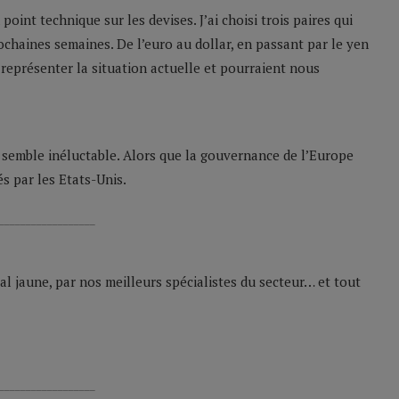
oint technique sur les devises. J’ai choisi trois paires qui
chaines semaines. De l’euro au dollar, en passant par le yen
n représenter la situation actuelle et pourraient nous
t semble inéluctable. Alors que la gouvernance de l’Europe
és par les Etats-Unis.
__________________
l jaune, par nos meilleurs spécialistes du secteur… et tout
__________________