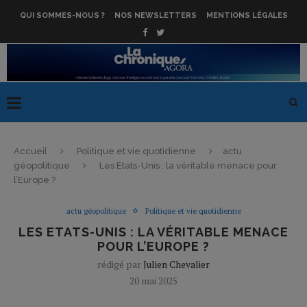
QUI SOMMES-NOUS ?
NOS NEWSLETTERS
MENTIONS LÉGALES
Accueil
Politique et vie quotidienne
actu
géopolitique
Les Etats-Unis : la véritable menace pour
l’Europe ?
actu géopolitique
Politique et vie quotidienne
LES ETATS-UNIS : LA VÉRITABLE MENACE
POUR L’EUROPE ?
rédigé par
Julien Chevalier
20 mai 2025