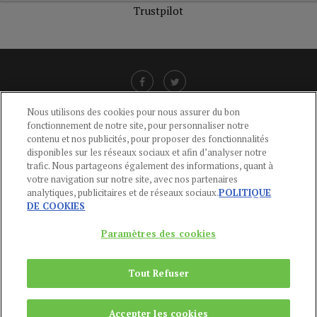
Trustpilot
Nous utilisons des cookies pour nous assurer du bon
fonctionnement de notre site, pour personnaliser notre
LIENS UTILES
contenu et nos publicités, pour proposer des fonctionnalités
disponibles sur les réseaux sociaux et afin d’analyser notre
CGU
-
POLITIQUE DE CONFIDENTIALITÉ
-
POLITIQUE DES COOKIES
-
trafic. Nous partageons également des informations, quant à
MENTIONS LÉGALES
-
AIDE
votre navigation sur notre site, avec nos partenaires
analytiques, publicitaires et de réseaux sociaux.
POLITIQUE
CONTACT
DE COOKIES
service-clients@publications-agora.fr
01 44 59 91 11
Paramètres des cookies
Du Lundi au Vendredi, 9h-13h et 14h-17h
136 Rue Saint-Denis 75002 PARIS
Tout Refuser
Copyright © 2024
Publications Agora
Accepter les cookies