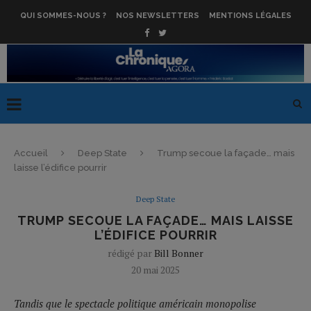
QUI SOMMES-NOUS ?
NOS NEWSLETTERS
MENTIONS LÉGALES
Accueil
Deep State
Trump secoue la façade… mais
laisse l’édifice pourrir
Deep State
TRUMP SECOUE LA FAÇADE… MAIS LAISSE
L’ÉDIFICE POURRIR
rédigé par
Bill Bonner
20 mai 2025
Tandis que le spectacle politique américain monopolise