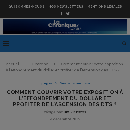
QUI SOMMES-NOUS ?
NOS NEWSLETTERS
MENTIONS LÉGALES
Accueil
Epargne
Comment couvrir votre exposition
à l’effondrement du dollar et profiter de l’ascension des DTS ?
Epargne
Guerre des monnaies
COMMENT COUVRIR VOTRE EXPOSITION À
L’EFFONDREMENT DU DOLLAR ET
PROFITER DE L’ASCENSION DES DTS ?
rédigé par
Jim Rickards
4 décembre 2015