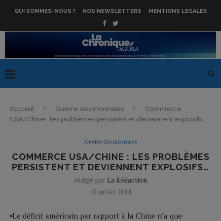
QUI SOMMES-NOUS ?
NOS NEWSLETTERS
MENTIONS LÉGALES
Accueil
Guerre des monnaies
Commerce
USA/Chine : les problèmes persistent et deviennent explosifs…
Guerre des monnaies
COMMERCE USA/CHINE : LES PROBLÈMES
PERSISTENT ET DEVIENNENT EXPLOSIFS…
rédigé par
La Rédaction
15 juillet 2014
▪Le déficit américain par rapport à la Chine n’a que