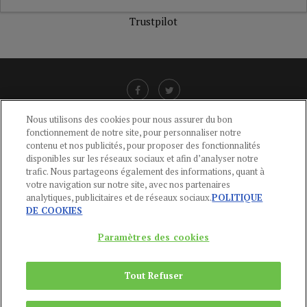
Trustpilot
Nous utilisons des cookies pour nous assurer du bon
fonctionnement de notre site, pour personnaliser notre
LIENS UTILES
contenu et nos publicités, pour proposer des fonctionnalités
disponibles sur les réseaux sociaux et afin d’analyser notre
CGU
-
POLITIQUE DE CONFIDENTIALITÉ
-
POLITIQUE DES COOKIES
-
trafic. Nous partageons également des informations, quant à
MENTIONS LÉGALES
-
AIDE
votre navigation sur notre site, avec nos partenaires
analytiques, publicitaires et de réseaux sociaux.
POLITIQUE
CONTACT
DE COOKIES
service-clients@publications-agora.fr
01 44 59 91 11
Paramètres des cookies
Du Lundi au Vendredi, 9h-13h et 14h-17h
136 Rue Saint-Denis 75002 PARIS
Tout Refuser
Copyright © 2024
Publications Agora