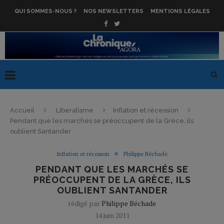
QUI SOMMES-NOUS ?
NOS NEWSLETTERS
MENTIONS LÉGALES
Accueil
Liberalisme
Inflation et récession
Pendant que les marchés se préoccupent de la Grèce, ils
oublient Santander
Inflation et récession
Philippe Béchade
PENDANT QUE LES MARCHÉS SE
PRÉOCCUPENT DE LA GRÈCE, ILS
OUBLIENT SANTANDER
rédigé par
Philippe Béchade
14 juin 2011