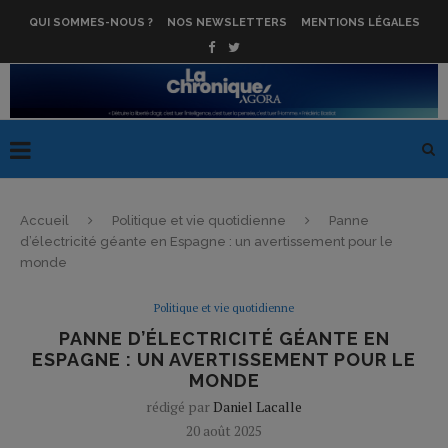
QUI SOMMES-NOUS ?
NOS NEWSLETTERS
MENTIONS LÉGALES
Accueil
Politique et vie quotidienne
Panne
d’électricité géante en Espagne : un avertissement pour le
monde
Politique et vie quotidienne
PANNE D’ÉLECTRICITÉ GÉANTE EN
ESPAGNE : UN AVERTISSEMENT POUR LE
MONDE
rédigé par
Daniel Lacalle
20 août 2025