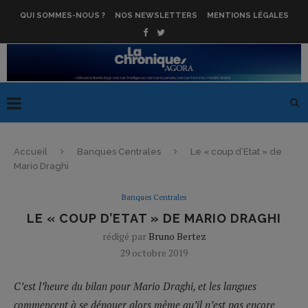
QUI SOMMES-NOUS ?
NOS NEWSLETTERS
MENTIONS LÉGALES
Accueil
Banques Centrales
Le « coup d’Etat » de
Mario Draghi
Banques Centrales
LE « COUP D’ETAT » DE MARIO DRAGHI
rédigé par
Bruno Bertez
29 octobre 2019
C’est l’heure du bilan pour Mario Draghi, et les langues
commencent à se dénouer alors même qu’il n’est pas encore