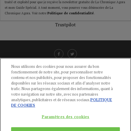
traité et exploité pour que je reçoive la newsletter gratuite de La Chronique Agora
et mon Guide Spécial. A tout moment, vous pourrez vous désinscrire de La
Chronique Agora. Voir notre
Politique de confidentialité
.
Trustpilot
Nous utilisons des cookies pour nous assurer du bon
fonctionnement de notre site, pour personnaliser notre
LIENS UTILES
contenu et nos publicités, pour proposer des fonctionnalités
disponibles sur les réseaux sociaux et afin d’analyser notre
CGU
-
POLITIQUE DE CONFIDENTIALITÉ
-
POLITIQUE DES COOKIES
-
trafic. Nous partageons également des informations, quant à
MENTIONS LÉGALES
-
AIDE
votre navigation sur notre site, avec nos partenaires
analytiques, publicitaires et de réseaux sociaux.
POLITIQUE
CONTACT
DE COOKIES
service-clients@publications-agora.fr
01 44 59 91 11
Paramètres des cookies
Du Lundi au Vendredi, 9h-13h et 14h-17h
136 Rue Saint-Denis 75002 PARIS