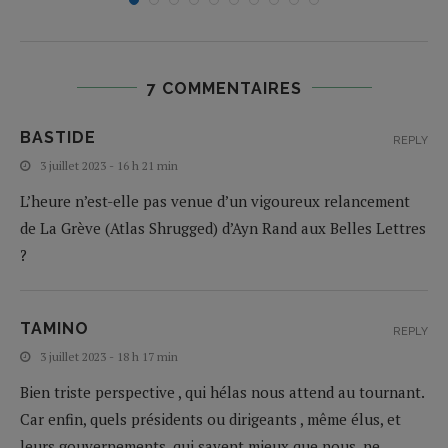
7 COMMENTAIRES
BASTIDE
REPLY
3 juillet 2023 - 16 h 21 min
L’heure n’est-elle pas venue d’un vigoureux relancement
de La Grève (Atlas Shrugged) d’Ayn Rand aux Belles Lettres
?
TAMINO
REPLY
3 juillet 2023 - 18 h 17 min
Bien triste perspective , qui hélas nous attend au tournant.
Car enfin, quels présidents ou dirigeants , même élus, et
leurs gouvernements, qui savent mieux que nous, ne