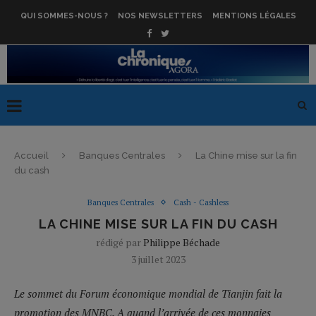
QUI SOMMES-NOUS ?
NOS NEWSLETTERS
MENTIONS LÉGALES
Accueil
Banques Centrales
La Chine mise sur la fin
du cash
Banques Centrales
Cash - Cashless
LA CHINE MISE SUR LA FIN DU CASH
rédigé par
Philippe Béchade
3 juillet 2023
Le sommet du Forum économique mondial de Tianjin fait la
promotion des MNBC. A quand l’arrivée de ces monnaies