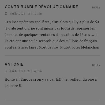
CONTRIBUABLE RÉVOLUTIONNAIRE
REPLY
8 juillet 2023 - 16 h 19 min
CEs incompétents spoliâtes , élus alors qu il y a plus de 50
% d abstention , ne sont même pas foutu de réprimer les
émeutes de quelques centaines de racailles de 15 ans … et
ils croient une seule seconde que des millions de français
vont se laisser faire . Mort de rire . Plutôt voter Melanchon
ANTONIE
REPLY
8 juillet 2023 - 20 h 57 min
Honte à l’Europe si on y va par là!!!! le meilleur du pire à
craindre !!!