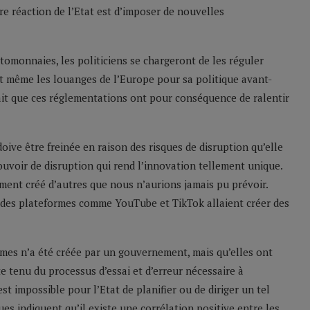
e réaction de l’Etat est d’imposer de nouvelles
ryptomonnaies, les politiciens se chargeront de les réguler
nt même les louanges de l’Europe pour sa politique avant-
fait que ces réglementations ont pour conséquence de ralentir
oive être freinée en raison des risques de disruption qu’elle
ouvoir de disruption qui rend l’innovation tellement unique.
ment créé d’autres que nous n’aurions jamais pu prévoir.
 des plateformes comme YouTube et TikTok allaient créer des
rmes n’a été créée par un gouvernement, mais qu’elles ont
te tenu du processus d’essai et d’erreur nécessaire à
st impossible pour l’Etat de planifier ou de diriger un tel
s indiquent qu’il existe une corrélation positive entre les