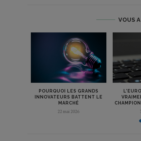
VOUS A
R COÛTE
POURQUOI LES GRANDS
L’EUR
US...
INNOVATEURS BATTENT LE
VRAIME
MARCHÉ
CHAMPION
2
22 mai 2026