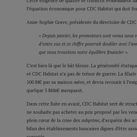
Cette exigence de qualité se transcrit évidemment da
l’équation économique pour CDC Habitat qui doit fi
Anne-Sophie Grave, présidente du directoire de CDC 
« Depuis janvier, les promoteurs sont venus nous 
d’entre eux et ce chiffre pourrait doubler avec l’a
que nous trouvions notre équilibre financier ».
C’est bien là que le bât blesse. La générosité étatiqu
et CDC Habitat n’a pas de trésor de guerre. La filial
500 M€ par sa maison-mère, et devra recourir à l’em
quelque 3 Mds€ manquant.
Dans cette fuite en avant, CDC Habitat sert de struct
ne souhaite pas acheter au prix proposé par les vend
plein cœur de la crise des
subprime,
d’acquérir des ac
bilan des établissements bancaires dignes d’être sau
surcotés.