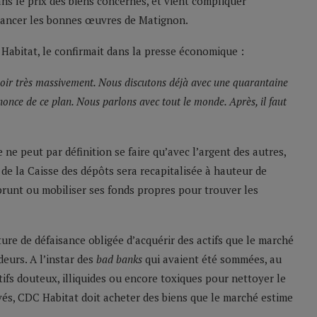
ns le prix des biens concernés, et vient compliquer
nancer les bonnes œuvres de Matignon.
Habitat, le confirmait dans la presse économique :
voir très massivement. Nous discutons déjà avec une quarantaine
nnonce de ce plan. Nous parlons avec tout le monde. Après, il faut
e ne peut par définition se faire qu’avec l’argent des autres,
e de la Caisse des dépôts sera recapitalisée à hauteur de
prunt ou mobiliser ses fonds propres pour trouver les
ure de défaisance obligée d’acquérir des actifs que le marché
eurs. A l’instar des
bad banks
qui avaient été sommées, au
tifs douteux, illiquides ou encore toxiques pour nettoyer le
vés, CDC Habitat doit acheter des biens que le marché estime