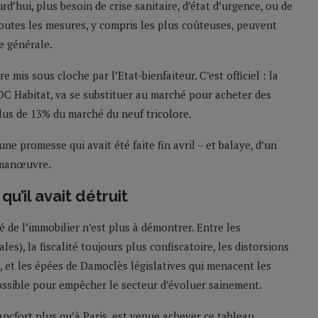
d’hui, plus besoin de crise sanitaire, d’état d’urgence, ou de
 toutes les mesures, y compris les plus coûteuses, peuvent
e générale.
re mis sous cloche par l’Etat-bienfaiteur. C’est officiel : la
CDC Habitat, va se substituer au marché pour acheter des
lus de 13% du marché du neuf tricolore.
ne promesse qui avait été faite fin avril – et balaye, d’un
a manœuvre.
u’il avait détruit
 de l’immobilier n’est plus à démontrer. Entre les
, la fiscalité toujours plus confiscatoire, les distorsions
, et les épées de Damoclès législatives qui menacent les
possible pour empêcher le secteur d’évoluer sainement.
rancfort plus qu’à Paris, est venue achever ce tableau