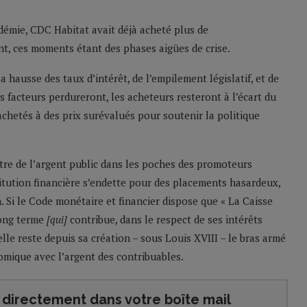
pandémie, CDC Habitat avait déjà acheté plus de
ent, ces moments étant des phases aigües de crise.
la hausse des taux d’intérêt, de l’empilement législatif, et de
s facteurs perdureront, les acheteurs resteront à l’écart du
chetés à des prix surévalués pour soutenir la politique
re de l’argent public dans les poches des promoteurs
itution financière s’endette pour des placements hasardeux,
n. Si le Code monétaire et financier dispose que « La Caisse
long terme
[qui]
contribue, dans le respect de ses intérêts
lle reste depuis sa création – sous Louis XVIII – le bras armé
omique avec l’argent des contribuables.
directement dans votre boîte mail