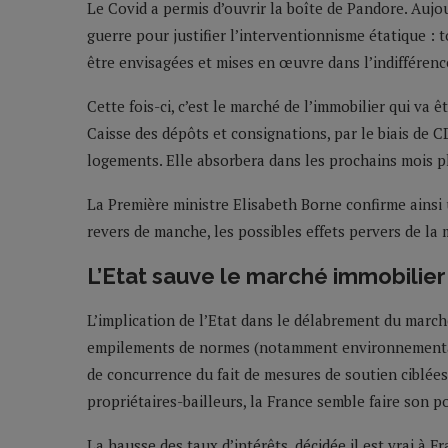
Le Covid a permis d’ouvrir la boîte de Pandore. Aujour
guerre pour justifier l’interventionnisme étatique :
être envisagées et mises en œuvre dans l’indifférenc
Cette fois-ci, c’est le marché de l’immobilier qui va êt
Caisse des dépôts et consignations, par le biais de 
logements. Elle absorbera dans les prochains mois p
La Première ministre Elisabeth Borne confirme ainsi u
revers de manche, les possibles effets pervers de l
L’Etat sauve le marché immobilier q
L’implication de l’Etat dans le délabrement du marché
empilements de normes (notamment environnementales)
de concurrence du fait de mesures de soutien ciblées
propriétaires-bailleurs, la France semble faire son 
La hausse des taux d’intérêts, décidée il est vrai à F