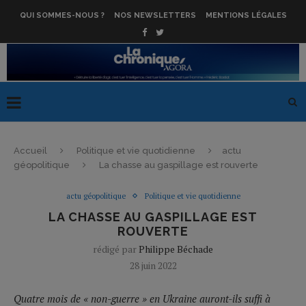
QUI SOMMES-NOUS ?
NOS NEWSLETTERS
MENTIONS LÉGALES
Accueil
Politique et vie quotidienne
actu
géopolitique
La chasse au gaspillage est rouverte
actu géopolitique
Politique et vie quotidienne
LA CHASSE AU GASPILLAGE EST
ROUVERTE
rédigé par
Philippe Béchade
28 juin 2022
Quatre mois de « non-guerre » en Ukraine auront-ils suffi à