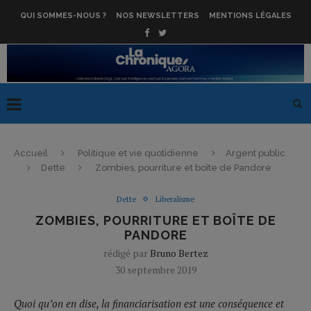
QUI SOMMES-NOUS ?
NOS NEWSLETTERS
MENTIONS LÉGALES
Accueil
Politique et vie quotidienne
Argent public
Dette
Zombies, pourriture et boîte de Pandore
Dette
Liberalisme
ZOMBIES, POURRITURE ET BOÎTE DE
PANDORE
rédigé par
Bruno Bertez
30 septembre 2019
Quoi qu’on en dise, la financiarisation est une conséquence et