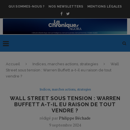
QUI SOMMES-NOUS ?
NOS NEWSLETTERS
MENTIONS LÉGALES
Accueil
Indices, marches actions, strategies
Wall
Street sous tension : Warren Buffett a-t-il eu raison de tout
vendre ?
Indices, marches actions, strategies
WALL STREET SOUS TENSION : WARREN
BUFFETT A-T-IL EU RAISON DE TOUT
VENDRE ?
rédigé par
Philippe Béchade
9 septembre 2024