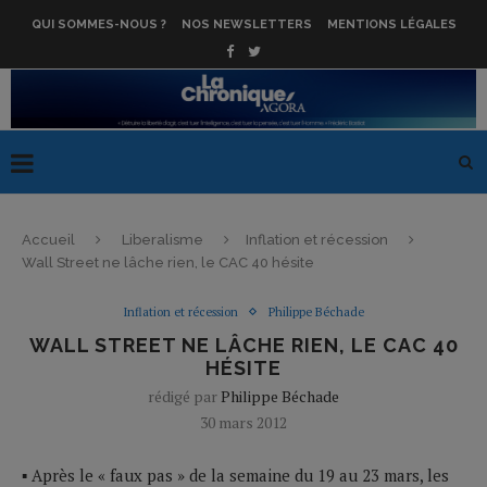
QUI SOMMES-NOUS ?
NOS NEWSLETTERS
MENTIONS LÉGALES
Accueil
Liberalisme
Inflation et récession
Wall Street ne lâche rien, le CAC 40 hésite
Inflation et récession
Philippe Béchade
WALL STREET NE LÂCHE RIEN, LE CAC 40
HÉSITE
rédigé par
Philippe Béchade
30 mars 2012
▪ Après le « faux pas » de la semaine du 19 au 23 mars, les