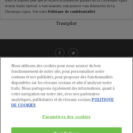
traité et exploité pour que je reçoive la newsletter gratuite de La Chronique Agora
et mon Guide Spécial. A tout moment, vous pourrez vous désinscrire de La
Chronique Agora. Voir notre
Politique de confidentialité
.
Trustpilot
Nous utilisons des cookies pour nous assurer du bon
fonctionnement de notre site, pour personnaliser notre
LIENS UTILES
contenu et nos publicités, pour proposer des fonctionnalités
disponibles sur les réseaux sociaux et afin d’analyser notre
CGU
-
POLITIQUE DE CONFIDENTIALITÉ
-
POLITIQUE DES COOKIES
-
trafic. Nous partageons également des informations, quant à
MENTIONS LÉGALES
-
AIDE
votre navigation sur notre site, avec nos partenaires
analytiques, publicitaires et de réseaux sociaux.
POLITIQUE
CONTACT
DE COOKIES
service-clients@publications-agora.fr
01 44 59 91 11
Paramètres des cookies
Du Lundi au Vendredi, 9h-13h et 14h-17h
136 Rue Saint-Denis 75002 PARIS