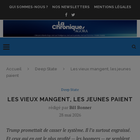
QUI SOMMES-NOUS ?
NOS NEWSLETTERS
MENTIONS LÉGALES
Accueil
Deep State
Les vieux mangent, les jeunes
paient
Deep State
LES VIEUX MANGENT, LES JEUNES PAIENT
rédigé par
Bill Bonner
28 mai 2026
Trump promettait de casser le système. Il l’a surtout engraissé.
Et ceux qui en ont le plus profité — les boomers — ne semblent