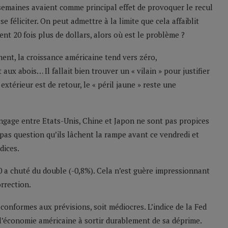
 semaines avaient comme principal effet de provoquer le recul
e féliciter. On peut admettre à la limite que cela affaiblit
ent 20 fois plus de dollars, alors où est le problème ?
hent, la croissance américaine tend vers zéro,
aux abois… Il fallait bien trouver un « vilain » pour justifier
 extérieur est de retour, le « péril jaune » reste une
’engage entre Etats-Unis, Chine et Japon ne sont pas propices
t pas question qu’ils lâchent la rampe avant ce vendredi et
dices.
0 a chuté du double (-0,8%). Cela n’est guère impressionnant
orrection.
 conformes aux prévisions, soit médiocres. L’indice de la Fed
e l’économie américaine à sortir durablement de sa déprime.