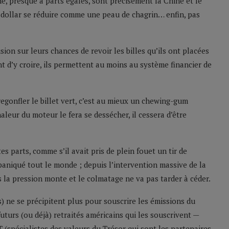
e, presque à parts égales, sont précisément la Chine et le
u dollar se réduire comme une peau de chagrin… enfin, pas
sion sur leurs chances de revoir les billes qu’ils ont placées
t d’y croire, ils permettent au moins au système financier de
egonfler le billet vert, c’est au mieux un chewing-gum
aleur du moteur le fera se dessécher, il cessera d’être
s parts, comme s’il avait pris de plein fouet un tir de
aniqué tout le monde ; depuis l’intervention massive de la
s la pression monte et le colmatage ne va pas tarder à céder.
) ne se précipitent plus pour souscrire les émissions du
futurs (ou déjà) retraités américains qui les souscrivent —
T (spécialistes des valeurs du Trésor qui sont les partenaires