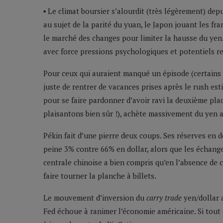
▪ Le climat boursier s’alourdit (très légèrement) dep
au sujet de la parité du yuan, le Japon jouant les fr
le marché des changes pour limiter la hausse du yen
avec force pressions psychologiques et potentiels re
Pour ceux qui auraient manqué un épisode (certains 
juste de rentrer de vacances prises après le rush est
pour se faire pardonner d’avoir ravi la deuxième pl
plaisantons bien sûr !), achète massivement du yen a
Pékin fait d’une pierre deux coups. Ses réserves en 
peine 3% contre 66% en dollar, alors que les échan
centrale chinoise a bien compris qu’en l’absence de c
faire tourner la planche à billets.
Le mouvement d’inversion du
carry trade
yen/dollar a
Fed échoue à ranimer l’économie américaine. Si tout c