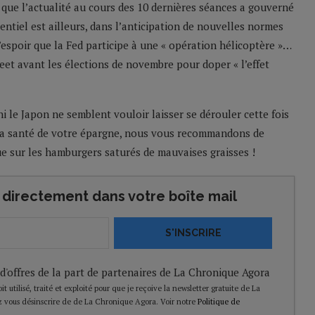
on que l’actualité au cours des 10 dernières séances a gouverné
ssentiel est ailleurs, dans l’anticipation de nouvelles normes
l’espoir que la Fed participe à une « opération hélicoptère »…
eet avant les élections de novembre pour doper « l’effet
 le Japon ne semblent vouloir laisser se dérouler cette fois
ur la santé de votre épargne, nous vous recommandons de
que sur les hamburgers saturés de mauvaises graisses !
directement dans votre boîte mail
S'INSCRIRE
 d'offres de la part de partenaires de La Chronique Agora
t utilisé, traité et exploité pour que je reçoive la newsletter gratuite de La
 vous désinscrire de de La Chronique Agora. Voir notre
Politique de