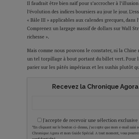
Il faudrait être bien naïf pour s’accrocher à l’illusi
l’évolution des indices boursiers au jour le jour. L’e
« Bâle III » applicables aux calendes grecques, dans 
Comprenez un largage massif de dollars sur Wall Str
richesse ».
Mais comme nous pouvons le constater, ni la Chine ni
un tel torpillage à bout portant du billet vert. Po
parier sur les pâtés impériaux et les sushis plutôt 
Recevez la Chronique Agora 
J'accepte de recevoir une sélection exclusive
*En cliquant sur le bouton ci-dessus, j’accepte que mon e-mail saisi soi
Chronique Agora et mon Guide Spécial. A tout moment, vous pourrez