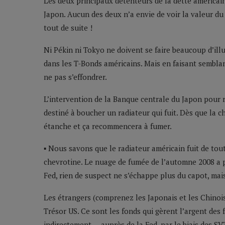
Les deux principaux détenteurs de la dette américain
Japon. Aucun des deux n’a envie de voir la valeur d
tout de suite !
Ni Pékin ni Tokyo ne doivent se faire beaucoup d’illu
dans les T-Bonds américains. Mais en faisant semblan
ne pas s’effondrer.
L’intervention de la Banque centrale du Japon pour r
destiné à boucher un radiateur qui fuit. Dès que la ch
étanche et ça recommencera à fumer.
▪ Nous savons que le radiateur américain fuit de toute
chevrotine. Le nuage de fumée de l’automne 2008 a p
Fed, rien de suspect ne s’échappe plus du capot, mai
Les étrangers (comprenez les Japonais et les Chinois
Trésor US. Ce sont les fonds qui gèrent l’argent des 
indirectement — auprès de la Fed, par le biais des SV