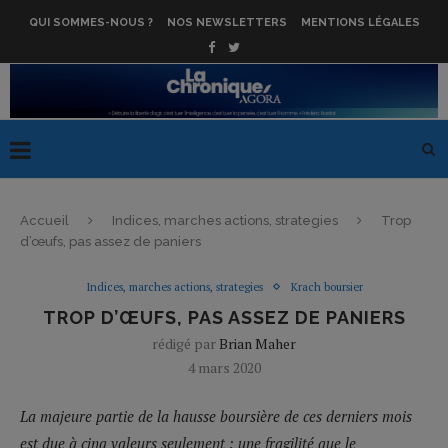
QUI SOMMES-NOUS ?
NOS NEWSLETTERS
MENTIONS LÉGALES
Accueil
Indices, marches actions, strategies
Trop
d’œufs, pas assez de paniers
Indices, marches actions, strategies
Krach boursier
TROP D’ŒUFS, PAS ASSEZ DE PANIERS
rédigé par
Brian Maher
4 mars 2020
La majeure partie de la hausse boursière de ces derniers mois
est due à cinq valeurs seulement : une fragilité que le