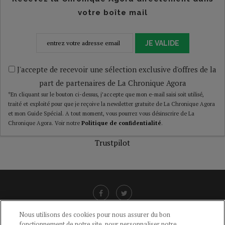
votre boîte mail
JE VALIDE
J'accepte de recevoir une sélection exclusive d'offres de la
part de partenaires de La Chronique Agora
*En cliquant sur le bouton ci-dessus, j’accepte que mon e-mail saisi soit utilisé,
traité et exploité pour que je reçoive la newsletter gratuite de La Chronique Agora
et mon Guide Spécial. A tout moment, vous pourrez vous désinscrire de La
Chronique Agora. Voir notre
Politique de confidentialité
.
Trustpilot
Nous utilisons des cookies pour nous assurer du bon
fonctionnement de notre site, pour personnaliser notre