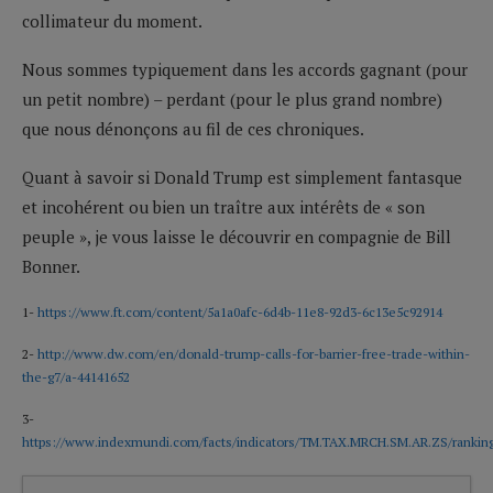
collimateur du moment.
Nous sommes typiquement dans les accords gagnant (pour
un petit nombre) – perdant (pour le plus grand nombre)
que nous dénonçons au fil de ces chroniques.
Quant à savoir si Donald Trump est simplement fantasque
et incohérent ou bien un traître aux intérêts de « son
peuple », je vous laisse le découvrir en compagnie de Bill
Bonner.
1-
https://www.ft.com/content/5a1a0afc-6d4b-11e8-92d3-6c13e5c92914
2-
http://www.dw.com/en/donald-trump-calls-for-barrier-free-trade-within-
the-g7/a-44141652
3-
https://www.indexmundi.com/facts/indicators/TM.TAX.MRCH.SM.AR.ZS/rankin