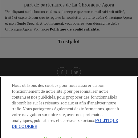
part de partenaires de La Chronique Agora
*En cliquant sur le bouton ci-dessus, j’accepte que mon e-mail saisi soit utilisé,
traité et exploité pour que je reçoive la newsletter gratuite de La Chronique Agora
et mon Guide Spécial. A tout moment, vous pourrez vous désinscrire de La
Chronique Agora. Voir notre
Politique de confidentialité
.
Trustpilot
Nous utilisons des cookies pour nous assurer du bon
fonctionnement de notre site, pour personnaliser notre
LIENS UTILES
contenu et nos publicités, pour proposer des fonctionnalités
disponibles sur les réseaux sociaux et afin d’analyser notre
CGU
-
POLITIQUE DE CONFIDENTIALITÉ
-
POLITIQUE DES COOKIES
-
trafic. Nous partageons également des informations, quant à
MENTIONS LÉGALES
-
AIDE
votre navigation sur notre site, avec nos partenaires
analytiques, publicitaires et de réseaux sociaux.
POLITIQUE
CONTACT
DE COOKIES
service-clients@publications-agora.fr
01 44 59 91 11