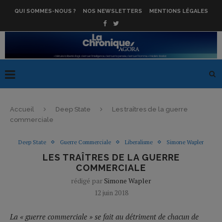
QUI SOMMES-NOUS ?
NOS NEWSLETTERS
MENTIONS LÉGALES
Accueil
Deep State
Les traîtres de la guerre
commerciale
Deep State
Guerre Commerciale
Liberalisme
Simone Wapler
LES TRAÎTRES DE LA GUERRE
COMMERCIALE
rédigé par
Simone Wapler
12 juin 2018
La « guerre commerciale » se fait au détriment de chacun de