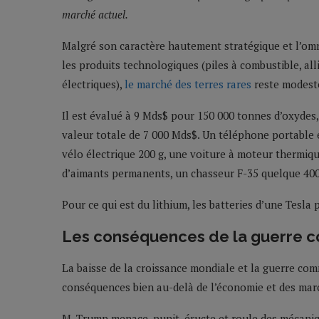
marché actuel.
Malgré son caractère hautement stratégique et l’om
les produits technologiques (piles à combustible, a
électriques),
le marché des terres rares
reste modeste
Il est évalué à 9 Mds$ pour 150 000 tonnes d’oxydes,
valeur totale de 7 000 Mds$. Un téléphone portable 
vélo électrique 200 g, une voiture à moteur thermiqu
d’aimants permanents, un chasseur F-35 quelque 400
Pour ce qui est du lithium, les batteries d’une Tesla
Les conséquences de la guerre 
La baisse de la croissance mondiale et la guerre com
conséquences bien au-delà de l’économie et des marc
M. Trump menace, punit, éructe et roule des mécanique