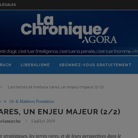
LÉGALES
RACH
LIBERALISME
ABONNEZ-VOUS GRATUITEMENT
Les terres et métaux rares, un enjeu majeur (2/2)
e
Or & Matières Premières
ARES, UN ENJEU MAJEUR (2/2)
 Delamarche
5 juillet 2019
tratégiques, les terres rares, et de leurs perspectives dans le