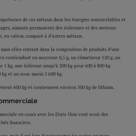
niprésence de ces métaux dans les énergies renouvelables et
lliages, aimants permanents des éoliennes et des moteurs
, en valeur, comparé à d’autres métaux.
 mais elles entrent dans la composition de produits d’une
en contiendrait en moyenne 0,5 g, un climatiseur 120 g, un
e 1 kg, une éolienne jusqu’à 200 kg pour 600 à 800 kg
 kg et un sous-marin 3 600 kg.
 pèsent 600 kg et contiennent environ 300 kg de lithium.
commerciale
merciale en cours avec les Etats-Unis vont avoir des
hés financiers.
s, mais il est loin d’avoir toutes les cartes en main.