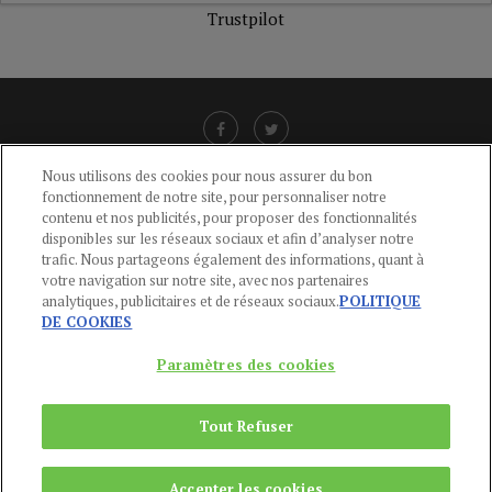
Trustpilot
Nous utilisons des cookies pour nous assurer du bon
fonctionnement de notre site, pour personnaliser notre
LIENS UTILES
contenu et nos publicités, pour proposer des fonctionnalités
disponibles sur les réseaux sociaux et afin d’analyser notre
CGU
-
POLITIQUE DE CONFIDENTIALITÉ
-
POLITIQUE DES COOKIES
-
trafic. Nous partageons également des informations, quant à
MENTIONS LÉGALES
-
AIDE
votre navigation sur notre site, avec nos partenaires
analytiques, publicitaires et de réseaux sociaux.
POLITIQUE
CONTACT
DE COOKIES
service-clients@publications-agora.fr
01 44 59 91 11
Paramètres des cookies
Du Lundi au Vendredi, 9h-13h et 14h-17h
136 Rue Saint-Denis 75002 PARIS
Tout Refuser
Copyright © 2024
Publications Agora
Accepter les cookies