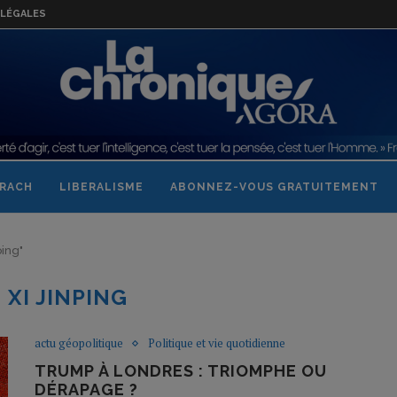
LÉGALES
RACH
LIBERALISME
ABONNEZ-VOUS GRATUITEMENT
ping"
:
XI JINPING
actu géopolitique
Politique et vie quotidienne
TRUMP À LONDRES : TRIOMPHE OU
DÉRAPAGE ?