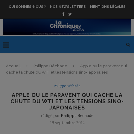
QUI SOMMES-NOUS ?
NOS NEWSLETTERS
MENTIONS LÉGALES
Accueil
Philippe Béchade
Apple ou le paravent qui
cache la chute du WTI et les tensions sino-japonaises
Philippe Béchade
APPLE OU LE PARAVENT QUI CACHE LA
CHUTE DU WTI ET LES TENSIONS SINO-
JAPONAISES
rédigé par
Philippe Béchade
19 septembre 2012