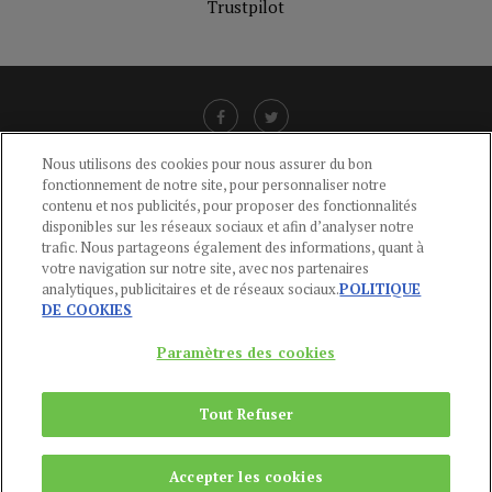
Trustpilot
Nous utilisons des cookies pour nous assurer du bon
fonctionnement de notre site, pour personnaliser notre
LIENS UTILES
contenu et nos publicités, pour proposer des fonctionnalités
disponibles sur les réseaux sociaux et afin d’analyser notre
CGU
-
POLITIQUE DE CONFIDENTIALITÉ
-
POLITIQUE DES COOKIES
-
trafic. Nous partageons également des informations, quant à
MENTIONS LÉGALES
-
AIDE
votre navigation sur notre site, avec nos partenaires
analytiques, publicitaires et de réseaux sociaux.
POLITIQUE
CONTACT
DE COOKIES
service-clients@publications-agora.fr
01 44 59 91 11
Paramètres des cookies
Du Lundi au Vendredi, 9h-13h et 14h-17h
136 Rue Saint-Denis 75002 PARIS
Tout Refuser
Copyright © 2024
Publications Agora
Accepter les cookies
REMONTER