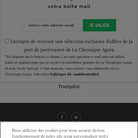
votre boîte mail
JE VALIDE
J'accepte de recevoir une sélection exclusive d'offres de la
part de partenaires de La Chronique Agora
*En cliquant sur le bouton ci-dessus, j’accepte que mon e-mail saisi soit utilisé,
traité et exploité pour que je reçoive la newsletter gratuite de La Chronique Agora
et mon Guide Spécial. A tout moment, vous pourrez vous désinscrire de La
Chronique Agora. Voir notre
Politique de confidentialité
.
Trustpilot
Nous utilisons des cookies pour nous assurer du bon
fonctionnement de notre site, pour personnaliser notre