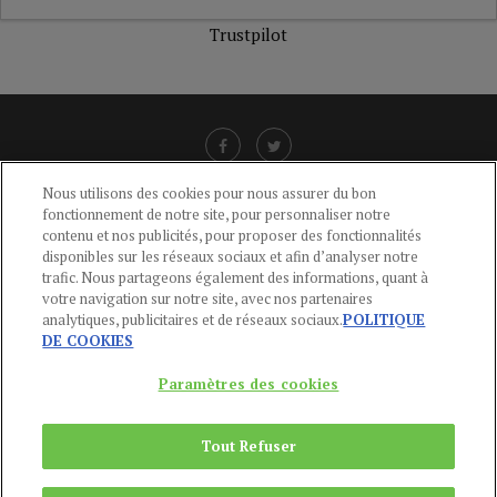
Trustpilot
Nous utilisons des cookies pour nous assurer du bon
fonctionnement de notre site, pour personnaliser notre
LIENS UTILES
contenu et nos publicités, pour proposer des fonctionnalités
disponibles sur les réseaux sociaux et afin d’analyser notre
CGU
-
POLITIQUE DE CONFIDENTIALITÉ
-
POLITIQUE DES COOKIES
-
trafic. Nous partageons également des informations, quant à
MENTIONS LÉGALES
-
AIDE
votre navigation sur notre site, avec nos partenaires
analytiques, publicitaires et de réseaux sociaux.
POLITIQUE
CONTACT
DE COOKIES
service-clients@publications-agora.fr
01 44 59 91 11
Paramètres des cookies
Du Lundi au Vendredi, 9h-13h et 14h-17h
136 Rue Saint-Denis 75002 PARIS
Tout Refuser
Copyright © 2024
Publications Agora