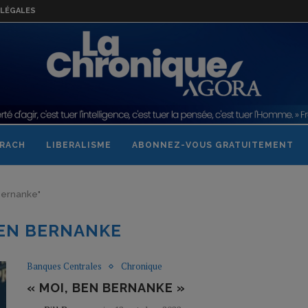
LÉGALES
RACH
LIBERALISME
ABONNEZ-VOUS GRATUITEMENT
 Bernanke"
EN BERNANKE
Banques Centrales
Chronique
« MOI, BEN BERNANKE »