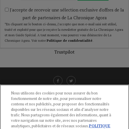
J'accepte de recevoir une sélection exclusive d'offres de la
part de partenaires de La Chronique Agora
*En cliquant sur le bouton ci-dessus, j’accepte que mon e-mail saisi soit utilisé,
traité et exploité pour que je reçoive la newsletter gratuite de La Chronique Agora
et mon Guide Spécial. A tout moment, vous pourrez vous désinscrire de La
Chronique Agora. Voir notre
Politique de confidentialité
.
Trustpilot
Nous utilisons des cookies pour nous assurer du bon
fonctionnement de notre site, pour personnaliser notre
LIENS UTILES
contenu et nos publicités, pour proposer des fonctionnalités
disponibles sur les réseaux sociaux et afin d’analyser notre
CGU
-
POLITIQUE DE CONFIDENTIALITÉ
-
POLITIQUE DES COOKIES
-
trafic. Nous partageons également des informations, quant à
MENTIONS LÉGALES
-
AIDE
votre navigation sur notre site, avec nos partenaires
analytiques, publicitaires et de réseaux sociaux.
POLITIQUE
CONTACT