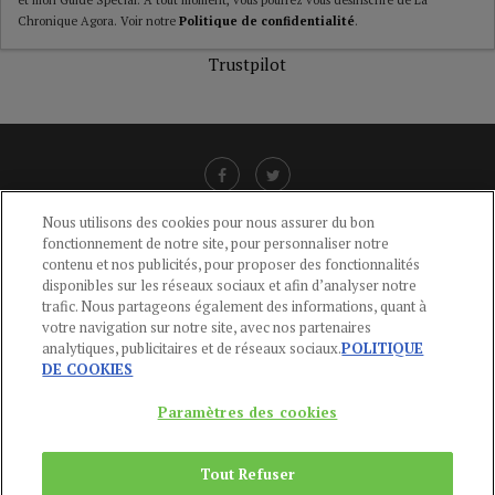
Chronique Agora. Voir notre
Politique de confidentialité
.
Trustpilot
Nous utilisons des cookies pour nous assurer du bon
fonctionnement de notre site, pour personnaliser notre
LIENS UTILES
contenu et nos publicités, pour proposer des fonctionnalités
disponibles sur les réseaux sociaux et afin d’analyser notre
CGU
-
POLITIQUE DE CONFIDENTIALITÉ
-
POLITIQUE DES COOKIES
-
trafic. Nous partageons également des informations, quant à
MENTIONS LÉGALES
-
AIDE
votre navigation sur notre site, avec nos partenaires
analytiques, publicitaires et de réseaux sociaux.
POLITIQUE
CONTACT
DE COOKIES
service-clients@publications-agora.fr
01 44 59 91 11
Paramètres des cookies
Du Lundi au Vendredi, 9h-13h et 14h-17h
136 Rue Saint-Denis 75002 PARIS
Tout Refuser