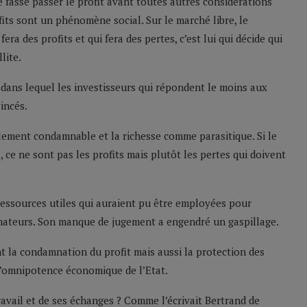
 fasse passer le profit avant toutes autres considérations
fits sont un phénomène social. Sur le marché libre, le
ra des profits et qui fera des pertes, c’est lui qui décide qui
lite.
 dans lequel les investisseurs qui répondent le moins aux
incés.
lement condamnable et la richesse comme parasitique. Si le
, ce ne sont pas les profits mais plutôt les pertes qui doivent
 ressources utiles qui auraient pu être employées pour
mateurs. Son manque de jugement a engendré un gaspillage.
 la condamnation du profit mais aussi la protection des
 l’omnipotence économique de l’Etat.
ravail et de ses échanges ? Comme l’écrivait Bertrand de