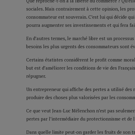
Que reproche-t-on à la liberté du commerce ? Qu’elle
sociales. Mais contrairement à cette opinion, les pro
consommateur est souverain. C’est lui qui décide qui fe
pourra augmenter ses investissements et qui fera fail
En d’autres termes, le marché libre est un processus
besoins les plus urgents des consommateurs sont év
Certains étatistes considèrent le profit comme mora
but est d’améliorer les conditions de vie des Français
répugner.
Un entrepreneur qui affiche des pertes a utilisé des
produire des choses plus valorisées par les consom
Ce que veut Jean-Luc Mélenchon n’est pas seulement
pertes par l’intermédiaire du protectionnisme et de
Dans quelle limite peut-on garder les fruits de son t