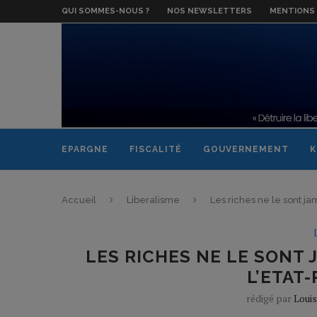
QUI SOMMES-NOUS ?
NOS NEWSLETTERS
MENTIONS 
EPARGNE
FISCALITÉ
GOUVERNEMENT
K
Accueil
Liberalisme
Les riches ne le sont ja
LES RICHES NE LE SONT 
L’ETAT
rédigé par
Loui