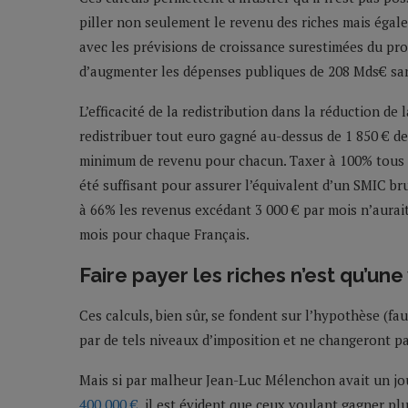
piller non seulement le revenu des riches mais éga
avec les prévisions de croissance surestimées du pro
d’augmenter les dépenses publiques de 208 Mds€ san
L’efficacité de la redistribution dans la réduction d
redistribuer tout euro gagné au-dessus de 1 850 € de
minimum de revenu pour chacun. Taxer à 100% tous l
été suffisant pour assurer l’équivalent d’un SMIC br
à 66% les revenus excédant 3 000 € par mois n’aurait
mois pour chaque Français.
Faire payer les riches n’est qu’un
Ces calculs, bien sûr, se fondent sur l’hypothèse (f
par de tels niveaux d’imposition et ne changeront 
Mais si par malheur Jean-Luc Mélenchon avait un jo
400 000 €
, il est évident que ceux voulant gagner plu