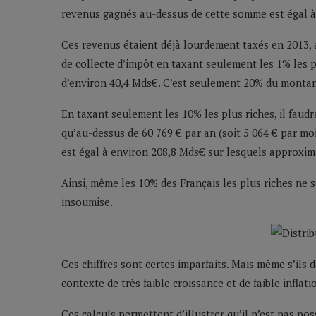
revenus gagnés au-dessus de cette somme est égal à
Ces revenus étaient déjà lourdement taxés en 2013,
de collecte d’impôt en taxant seulement les 1% les p
d’environ 40,4 Mds€. C’est seulement 20% du montan
En taxant seulement les 10% les plus riches, il faud
qu’au-dessus de 60 769 € par an (soit 5 064 € par m
est égal à environ 208,8 Mds€ sur lesquels approxim
Ainsi, même les 10% des Français les plus riches ne
insoumise.
Ces chiffres sont certes imparfaits. Mais même s’ils
contexte de très faible croissance et de faible inflati
Ces calculs permettent d’illustrer qu’il n’est pas p