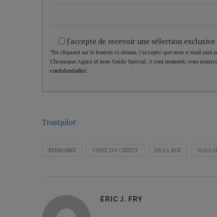
J'accepte de recevoir une sélection exclusive
*En cliquant sur le bouton ci-dessus, j’accepte que mon e-mail saisi soi
Chronique Agora et mon Guide Spécial. A tout moment, vous pourrez
confidentialité
.
Trustpilot
BERNANKE
CRISE DU CRÉDIT
DE LA RUE
DOLLA
ERIC J. FRY