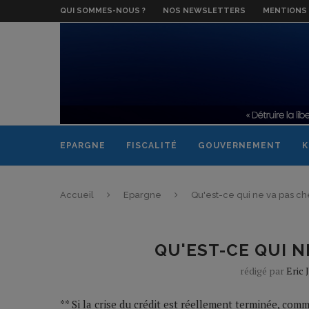
QUI SOMMES-NOUS ?
NOS NEWSLETTERS
MENTIONS 
EPARGNE
FISCALITÉ
GOUVERNEMENT
K
Accueil
Epargne
Qu'est-ce qui ne va pas ch
QU'EST-CE QUI N
rédigé par
Eric J
** Si la crise du crédit est réellement terminée, co