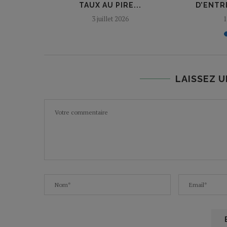
ILLE
TAUX AU PIRE...
D’ENTRÉ
3 juillet 2026
1
LAISSEZ 