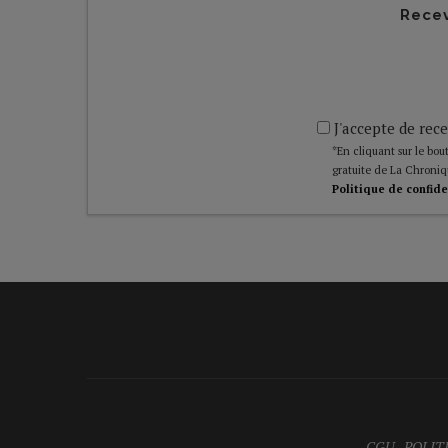
Recev
J'accepte de rece
*En cliquant sur le bout
gratuite de La Chroniq
Politique de confide
CGU
-
POLIT