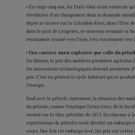
▪ En vingt-cinq ans, les Etats-Unis n’ont construit q
révélatrice d’un changement dans la demande mondial
dépôt se trouve sur la Colombia River, dans l’Etat d
dans le port de Longview, ce nouveau terminal va bras
résolument tourné vers l’Asie, très exactement vers 
▪ Une carence aussi explosive que celle du pétro
En théorie, le prix des matières premières agricoles d
les innovations technologiques doivent permettre d’a
prix. C’est en général le cycle habituel qui se produi
l’énergie.
Sauf avec le pétrole. Justement, la situation des ma
du pétrole, comme l’explique Dylan Grice, de la Soci
revient sur le choc pétrolier de 1973. En réponse à 
exportateurs de pétrole) avait décrété un embargo s
cours. Une fois cet embargo levé, les prix ont certes