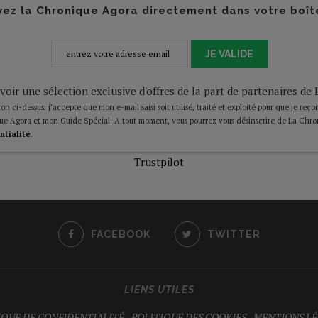
ez la Chronique Agora directement dans votre boît
JE VALIDE
voir une sélection exclusive d'offres de la part de partenaires d
on ci-dessus, j’accepte que mon e-mail saisi soit utilisé, traité et exploité pour que je reço
ue Agora et mon Guide Spécial. A tout moment, vous pourrez vous désinscrire de La Chro
ntialité
.
Trustpilot
FACEBOOK
TWITTER
LIENS UTILES
IQUE DE CONFIDENTIALITÉ
-
POLITIQUE DES COOKIES
-
MENTIONS LÉ