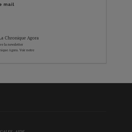
e mail
e La Chronique Agora
ive la newsletter
nique Agora. Voir notre
GALES
-
AIDE