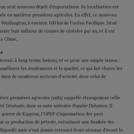
u’un seul nouveau dépôt d’exportations. Sa localisation est
e en matières premières agricoles. En effet, ce nouveau
e Washington, à environ 100 km de l’océan Pacifique. Situé
ser huit millions de tonnes de céréales par an, et il est
la Chine.
le
evrait, à long terme, baisser, et ce pour une simple raison :
méliorer les rendements et la qualité, ce qui fait chuter les
t dans de nombreux secteurs d’activité, dont celui de
tières premières agricoles
(softs)
rappelle étrangement celle
été Générale, dans sa note intitulée
Popular Delusions
. Il
la guerre de Kippour, l’OPEP (Organisation des pays
ur sa production de pétrole, entraînant une flambée des
 dégonflé mais n’ont jamais retrouvé leurs niveaux d’avant la