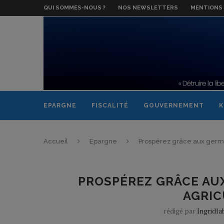
QUI SOMMES-NOUS ?
NOS NEWSLETTERS
MENTIONS 
EPARGNE
FISCALITÉ
GOUVERNEMENT
K
Accueil
Epargne
Prospérez grâce aux germes
PROSPÉREZ GRÂCE AU
AGRIC
rédigé par
Ingridl