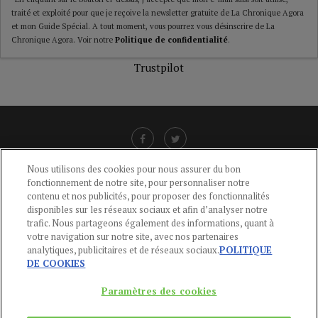
traité et exploité pour que je reçoive la newsletter gratuite de La Chronique Agora
et mon Guide Spécial. A tout moment, vous pourrez vous désinscrire de La
Chronique Agora. Voir notre
Politique de confidentialité
.
Trustpilot
Nous utilisons des cookies pour nous assurer du bon
fonctionnement de notre site, pour personnaliser notre
LIENS UTILES
contenu et nos publicités, pour proposer des fonctionnalités
disponibles sur les réseaux sociaux et afin d’analyser notre
CGU
-
POLITIQUE DE CONFIDENTIALITÉ
-
POLITIQUE DES COOKIES
-
trafic. Nous partageons également des informations, quant à
MENTIONS LÉGALES
-
AIDE
votre navigation sur notre site, avec nos partenaires
analytiques, publicitaires et de réseaux sociaux.
POLITIQUE
CONTACT
DE COOKIES
service-clients@publications-agora.fr
01 44 59 91 11
Paramètres des cookies
Du Lundi au Vendredi, 9h-13h et 14h-17h
136 Rue Saint-Denis 75002 PARIS