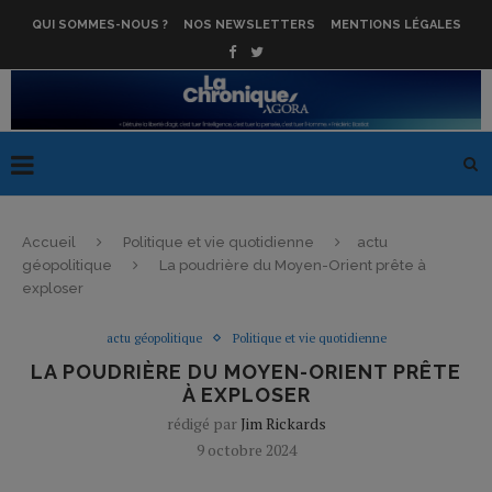
QUI SOMMES-NOUS ?
NOS NEWSLETTERS
MENTIONS LÉGALES
Accueil
Politique et vie quotidienne
actu
géopolitique
La poudrière du Moyen-Orient prête à
exploser
actu géopolitique
Politique et vie quotidienne
LA POUDRIÈRE DU MOYEN-ORIENT PRÊTE
À EXPLOSER
rédigé par
Jim Rickards
9 octobre 2024