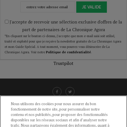
JE VALIDE
J'accepte de recevoir une sélection exclusive d'offres de la
part de partenaires de La Chronique Agora
*En cliquant sur le bouton ci-dessus, j’accepte que mon e-mail saisi soit utilisé,
traité et exploité pour que je reçoive la newsletter gratuite de La Chronique Agora
et mon Guide Spécial. A tout moment, vous pourrez vous désinscrire de La
Chronique Agora. Voir notre
Politique de confidentialité
.
Trustpilot
Nous utilisons des cookies pour nous assurer du bon
fonctionnement de notre site, pour personnaliser notre
LIENS UTILES
contenu et nos publicités, pour proposer des fonctionnalités
disponibles sur les réseaux sociaux et afin d’analyser notre
CGU
-
POLITIQUE DE CONFIDENTIALITÉ
-
POLITIQUE DES COOKIES
-
trafic. Nous partageons également des informations, quant à
MENTIONS LÉGALES
-
AIDE