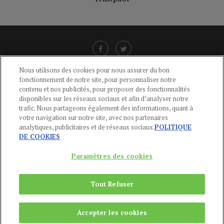
Nous utilisons des cookies pour nous assurer du bon
fonctionnement de notre site, pour personnaliser notre
LIENS UTILES
contenu et nos publicités, pour proposer des fonctionnalités
disponibles sur les réseaux sociaux et afin d’analyser notre
CGU
-
POLITIQUE DE CONFIDENTIALITÉ
-
POLITIQUE DES COOKIES
-
trafic. Nous partageons également des informations, quant à
MENTIONS LÉGALES
-
AIDE
votre navigation sur notre site, avec nos partenaires
analytiques, publicitaires et de réseaux sociaux.
POLITIQUE
CONTACT
DE COOKIES
service-clients@publications-agora.fr
01 44 59 91 11
Paramètres des cookies
Du Lundi au Vendredi, 9h-13h et 14h-17h
136 Rue Saint-Denis 75002 PARIS
Tout Refuser
Copyright © 2024
Publications Agora
Accepter les cookies
REMONTER