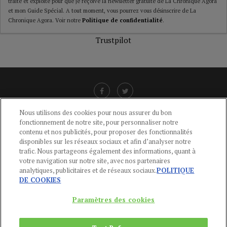
traité et exploité pour que je reçoive la newsletter gratuite de La Chronique Agora
et mon Guide Spécial. A tout moment, vous pourrez vous désinscrire de La
Chronique Agora. Voir notre
Politique de confidentialité
.
Trustpilot
Nous utilisons des cookies pour nous assurer du bon
fonctionnement de notre site, pour personnaliser notre
LIENS UTILES
contenu et nos publicités, pour proposer des fonctionnalités
disponibles sur les réseaux sociaux et afin d’analyser notre
CGU
-
POLITIQUE DE CONFIDENTIALITÉ
-
POLITIQUE DES COOKIES
-
trafic. Nous partageons également des informations, quant à
MENTIONS LÉGALES
-
AIDE
votre navigation sur notre site, avec nos partenaires
analytiques, publicitaires et de réseaux sociaux.
POLITIQUE
CONTACT
DE COOKIES
service-clients@publications-agora.fr
01 44 59 91 11
Paramètres des cookies
Du Lundi au Vendredi, 9h-13h et 14h-17h
136 Rue Saint-Denis 75002 PARIS