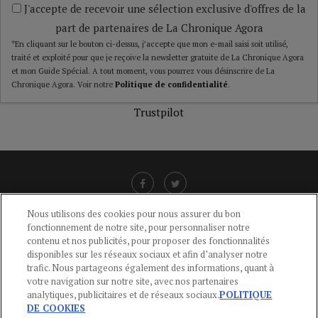
J'accepte de recevoir une sélection exclusive d'offres de la
part de partenaires de La Chronique Agora
*En cliquant sur le bouton ci-dessus, j’accepte que mon e-mail saisi soit utilisé,
traité et exploité pour que je reçoive la newsletter gratuite de La Chronique Agora
et mon Guide Spécial. A tout moment, vous pourrez vous désinscrire de La
Chronique Agora. Voir notre
Politique de confidentialité
.
Trustpilot
Nous utilisons des cookies pour nous assurer du bon
fonctionnement de notre site, pour personnaliser notre
LIENS UTILES
contenu et nos publicités, pour proposer des fonctionnalités
disponibles sur les réseaux sociaux et afin d’analyser notre
CGU
-
POLITIQUE DE CONFIDENTIALITÉ
-
POLITIQUE DES COOKIES
-
trafic. Nous partageons également des informations, quant à
MENTIONS LÉGALES
-
AIDE
votre navigation sur notre site, avec nos partenaires
analytiques, publicitaires et de réseaux sociaux.
POLITIQUE
CONTACT
DE COOKIES