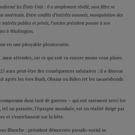
ormé les États-Unis : il a simplement révélé, sans filtre ni
e américain. Entre conflits d’intérêts assumés, manipulation des
 intérêts publics et privés, l’ancien président pousse à son
nies à Washington.
is en une pitoyable ploutocratie.
… mais attendez, car ce qui suit va encore moins vous plaire.
2025 aura peut-être des conséquences salutaires : il a dissous
ait après les ères Bush, Obama ou Biden (et les nauséabonds
éjà compromis dans tant de guerres — qui ont rarement servi les
tel un parasite, l’épargne mondiale, est en réalité dirigé par
les et s’enrichissent sur la bête.
ison-Blanche : président démocrate pseudo-social se