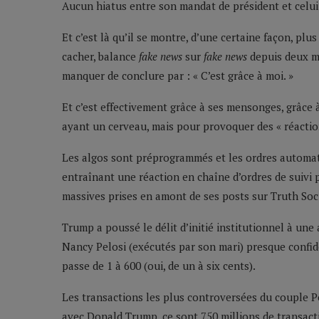
Aucun hiatus entre son mandat de président et celu
Et c’est là qu’il se montre, d’une certaine façon, pl
cacher, balance
fake news
sur
fake news
depuis deux m
manquer de conclure par : « C’est grâce à moi. »
Et c’est effectivement grâce à ses mensonges, grâce
ayant un cerveau, mais pour provoquer des « réactions
Les algos sont préprogrammés et les ordres automat
entraînant une réaction en chaîne d’ordres de suivi p
massives prises en amont de ses posts sur Truth Soci
Trump a poussé le délit d’initié institutionnel à une
Nancy Pelosi (exécutés par son mari) presque confide
passe de 1 à 600 (oui, de un à six cents).
Les transactions les plus controversées du couple Pe
avec Donald Trump, ce sont 750 millions de transacti