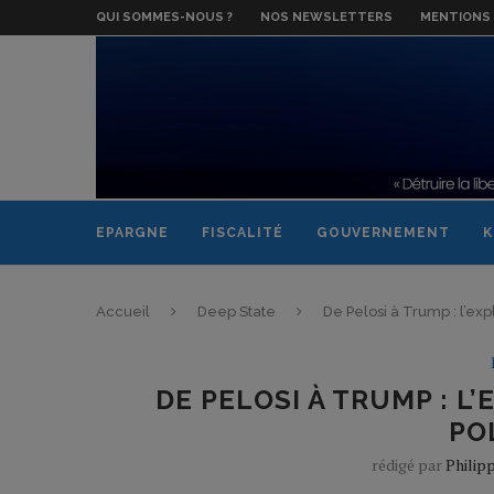
QUI SOMMES-NOUS ?
NOS NEWSLETTERS
MENTIONS 
EPARGNE
FISCALITÉ
GOUVERNEMENT
K
Accueil
Deep State
De Pelosi à Trump : l’expl
DE PELOSI À TRUMP : L’
PO
rédigé par
Philip