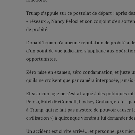
Trump s’appuie sur ce postulat de départ : après des m
« réseaux », Nancy Pelosi et son conjoint s’en sorte
de probité.
Donald Trump n’a aucune réputation de probité à déf
d’un point de vue judiciaire, s’applique aux opération
opportunistes.
Zéro mise en examen, zéro condamnation, et juste un
qu’ils ne croisent que par caméra interposée, jamais
Et si aucun juge ne s’est attaqué à des politiques i
Pelosi, Mitch McConnell, Lindsey Graham, etc.) — parc
à Trump, qui ne fait pas mystère de pouvoir causer le
civilisation ») à quiconque viendrait lui demander d
Un accident est si vite arrivé… et personne, pas mê