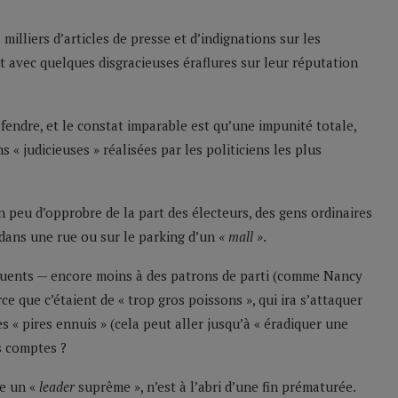
illiers d’articles de presse et d’indignations sur les
nt avec quelques disgracieuses éraflures sur leur réputation
endre, et le constat imparable est qu’une impunité totale,
s « judicieuses » réalisées par les politiciens les plus
 peu d’opprobre de la part des électeurs, des gens ordinaires
 dans une rue ou sur le parking d’un
« mall »
.
nfluents — encore moins à des patrons de parti (comme Nancy
e que c’étaient de « trop gros poissons », qui ira s’attaquer
s « pires ennuis » (cela peut aller jusqu’à « éradiquer une
es comptes ?
me un «
leader
suprême », n’est à l’abri d’une fin prématurée.