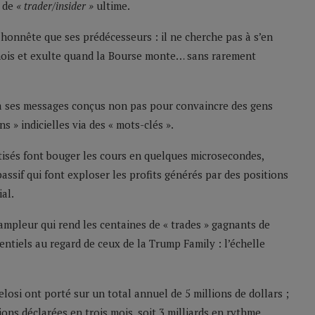
i de
« trader/insider »
ultime.
us honnête que ses prédécesseurs : il ne cherche pas à s’en
ois et exulte quand la Bourse monte… sans rarement
 à ses messages conçus non pas pour convaincre des gens
 » indicielles via des « mots-clés ».
isés font bouger les cours en quelques microsecondes,
assif qui font exploser les profits générés par des positions
al.
 ampleur qui rend les centaines de « trades » gagnants de
ntiels au regard de ceux de la Trump Family : l’échelle
losi ont porté sur un total annuel de 5 millions de dollars ;
ons déclarées en trois mois, soit 3 milliards en rythme