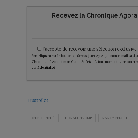
Recevez la Chronique Agora 
J'accepte de recevoir une sélection exclusive
*En cliquant sur le bouton ci-dessus, j’accepte que mon e-mail saisi soi
Chronique Agora et mon Guide Spécial. A tout moment, vous pourrez
confidentialité
.
Trustpilot
DÉLIT D'INITIÉ
DONALD TRUMP
NANCY PELOSI