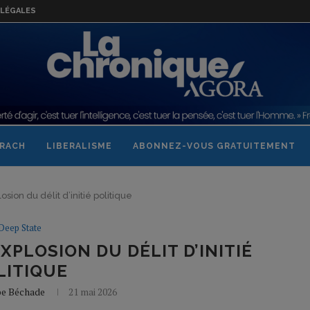
LÉGALES
RACH
LIBERALISME
ABONNEZ-VOUS GRATUITEMENT
osion du délit d’initié politique
Deep State
EXPLOSION DU DÉLIT D’INITIÉ
LITIQUE
pe Béchade
21 mai 2026