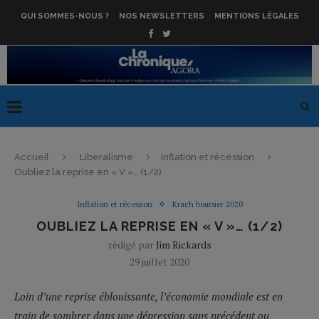
QUI SOMMES-NOUS ?
NOS NEWSLETTERS
MENTIONS LÉGALES
Accueil
Liberalisme
Inflation et récession
Oubliez la reprise en « V »… (1/2)
Inflation et récession
Krach boursier 2020
OUBLIEZ LA REPRISE EN « V »… (1/2)
rédigé par
Jim Rickards
29 juillet 2020
Loin d’une reprise éblouissante, l’économie mondiale est en
train de sombrer dans une dépression sans précédent ou