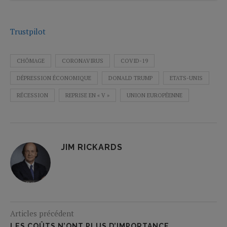
Trustpilot
CHÔMAGE
CORONAVIRUS
COVID-19
DÉPRESSION ÉCONOMIQUE
DONALD TRUMP
ETATS-UNIS
RÉCESSION
REPRISE EN « V »
UNION EUROPÉENNE
JIM RICKARDS
Articles précédent
LES COÛTS N’ONT PLUS D’IMPORTANCE