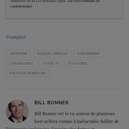
désinscrire de de La Chronique Agora. Voir notre
Politique de
confidentialité
.
Trustpilot
ARGENTINE
BANQUE CENTRALE
CONFINEMENT
CORONAVIRUS
COVID-19
ETATS-UNIS
POLITIQUE MONÉTAIRE
BILL BONNER
Bill Bonner est le co-auteur de plusieurs
best-sellers comme L’inéluctable faillite de
l’économie américaine, L’empire des dettes et