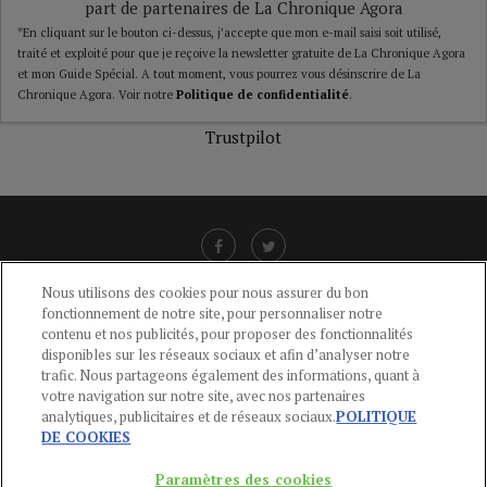
part de partenaires de La Chronique Agora
*En cliquant sur le bouton ci-dessus, j’accepte que mon e-mail saisi soit utilisé,
traité et exploité pour que je reçoive la newsletter gratuite de La Chronique Agora
et mon Guide Spécial. A tout moment, vous pourrez vous désinscrire de La
Chronique Agora. Voir notre
Politique de confidentialité
.
Trustpilot
Nous utilisons des cookies pour nous assurer du bon
fonctionnement de notre site, pour personnaliser notre
LIENS UTILES
contenu et nos publicités, pour proposer des fonctionnalités
disponibles sur les réseaux sociaux et afin d’analyser notre
CGU
-
POLITIQUE DE CONFIDENTIALITÉ
-
POLITIQUE DES COOKIES
-
trafic. Nous partageons également des informations, quant à
MENTIONS LÉGALES
-
AIDE
votre navigation sur notre site, avec nos partenaires
analytiques, publicitaires et de réseaux sociaux.
POLITIQUE
CONTACT
DE COOKIES
service-clients@publications-agora.fr
01 44 59 91 11
Paramètres des cookies