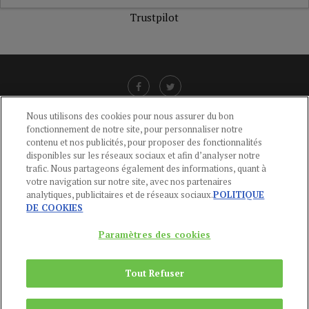
Trustpilot
Nous utilisons des cookies pour nous assurer du bon
fonctionnement de notre site, pour personnaliser notre
LIENS UTILES
contenu et nos publicités, pour proposer des fonctionnalités
disponibles sur les réseaux sociaux et afin d’analyser notre
CGU
-
POLITIQUE DE CONFIDENTIALITÉ
-
POLITIQUE DES COOKIES
-
trafic. Nous partageons également des informations, quant à
MENTIONS LÉGALES
-
AIDE
votre navigation sur notre site, avec nos partenaires
analytiques, publicitaires et de réseaux sociaux.
POLITIQUE
CONTACT
DE COOKIES
service-clients@publications-agora.fr
01 44 59 91 11
Paramètres des cookies
Du Lundi au Vendredi, 9h-13h et 14h-17h
136 Rue Saint-Denis 75002 PARIS
Tout Refuser
Copyright © 2024
Publications Agora