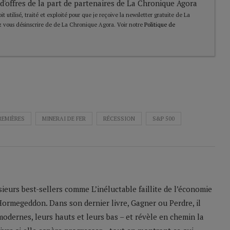
 d'offres de la part de partenaires de La Chronique Agora
t utilisé, traité et exploité pour que je reçoive la newsletter gratuite de La
 vous désinscrire de de La Chronique Agora. Voir notre
Politique de
REMIÈRES
MINERAI DE FER
RÉCESSION
S&P 500
sieurs best-sellers comme L’inéluctable faillite de l’économie
Hormegeddon. Dans son dernier livre, Gagner ou Perdre, il
odernes, leurs hauts et leurs bas – et révèle en chemin la