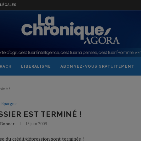
LÉGALES
RACH
LIBERALISME
ABONNEZ-VOUS GRATUITEMENT
miné !
Epargne
SSIER EST TERMINÉ !
l Bonner
15 juin 2009
se du crédit/dépression sont terminés !