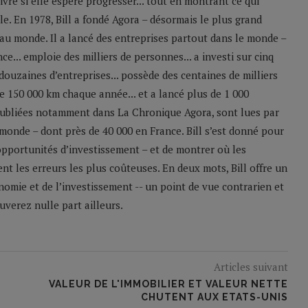
ivre si elle espère progresser... tout en montrant ce qui
le. En 1978, Bill a fondé Agora – désormais le plus grand
u monde. Il a lancé des entreprises partout dans le monde –
e... emploie des milliers de personnes... a investi sur cinq
 douzaines d’entreprises... possède des centaines de milliers
 de 150 000 km chaque année... et a lancé plus de 1 000
 publiées notamment dans La Chronique Agora, sont lues par
monde – dont près de 40 000 en France. Bill s’est donné pour
 opportunités d’investissement – et de montrer où les
nt les erreurs les plus coûteuses. En deux mots, Bill offre un
nomie et de l’investissement -- un point de vue contrarien et
verez nulle part ailleurs.
Articles suivant
VALEUR DE L'IMMOBILIER ET VALEUR NETTE
CHUTENT AUX ETATS-UNIS