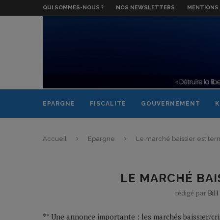
QUI SOMMES-NOUS ?
NOS NEWSLETTERS
MENTIONS 
EPARGNE
FISCALITÉ
GOUVERNEMENT
K
Accueil
Epargne
Le marché baissier est ter
LE MARCHÉ BAI
rédigé par
Bil
** Une annonce importante : les marchés baissier/cri