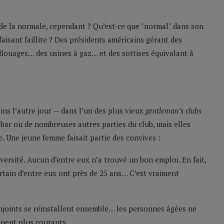
 de la normale, cependant ? Qu’est-ce que "normal" dans son
aisant faillite ? Des présidents américains gérant des
louages… des usines à gaz… et des sottises équivalant à
ns l’autre jour — dans l’un des plus vieux
gentleman’s clubs
bar ou de nombreuses autres parties du club, mais elles
e. Une jeune femme faisait partie des convives :
iversité. Aucun d’entre eux n’a trouvé un bon emploi. En fait,
ertain d’entre eux ont près de 25 ans… C’est vraiment
njoints se réinstallent ensemble… les personnes âgées ne
nnent plus courants.