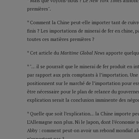
* Mais que voyons-nous ? Le
New York Times
annonce
premières".
* Comment la Chine peut-elle importer tant de cuivre
finis ? Les importations de minerai de fer en chine, 
toutes ces matières premières ?
* Cet article du
Maritime Global News
apporte quelque
* "… il se pourrait que le minerai de fer produit en i
par rapport aux prix comptants à l’importation. Une 
positionnent sur le marché de l’importation pour ess
être nécessaire pour le plan de relance du gouvernem
explication serait la conclusion imminente des négoci
* Quelle que soit l’explication… la Chine importe peu
L’Allemagne non plus. Ni le Japon, dont l’économie 
Abby : comment peut-on avoir un rebond mondial alor
n’exportent pas ?