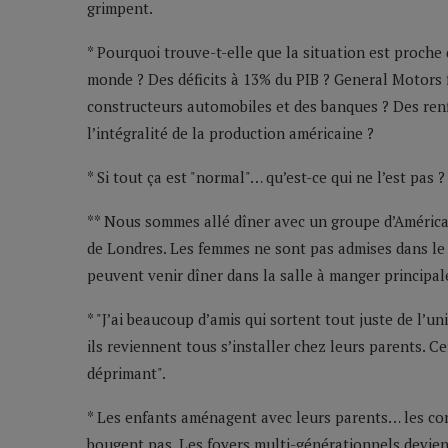
grimpent.
* Pourquoi trouve-t-elle que la situation est proche
monde ? Des déficits à 13% du PIB ? General Motors f
constructeurs automobiles et des banques ? Des renf
l’intégralité de la production américaine ?
* Si tout ça est "normal"… qu’est-ce qui ne l’est pas ?
** Nous sommes allé dîner avec un groupe d’Américai
de Londres. Les femmes ne sont pas admises dans le 
peuvent venir dîner dans la salle à manger principal
* "J’ai beaucoup d’amis qui sortent tout juste de l’un
ils reviennent tous s’installer chez leurs parents. C
déprimant".
* Les enfants aménagent avec leurs parents… les co
bougent pas. Les foyers multi-générationnels devie