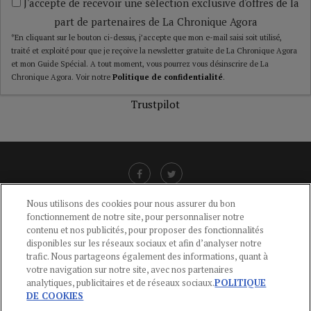
J'accepte de recevoir une sélection exclusive d'offres de la
part de partenaires de La Chronique Agora
*En cliquant sur le bouton ci-dessus, j’accepte que mon e-mail saisi soit utilisé,
traité et exploité pour que je reçoive la newsletter gratuite de La Chronique Agora
et mon Guide Spécial. A tout moment, vous pourrez vous désinscrire de La
Chronique Agora. Voir notre
Politique de confidentialité
.
Trustpilot
Nous utilisons des cookies pour nous assurer du bon
fonctionnement de notre site, pour personnaliser notre
LIENS UTILES
contenu et nos publicités, pour proposer des fonctionnalités
disponibles sur les réseaux sociaux et afin d’analyser notre
CGU
-
POLITIQUE DE CONFIDENTIALITÉ
-
POLITIQUE DES COOKIES
-
trafic. Nous partageons également des informations, quant à
MENTIONS LÉGALES
-
AIDE
votre navigation sur notre site, avec nos partenaires
analytiques, publicitaires et de réseaux sociaux.
POLITIQUE
CONTACT
DE COOKIES
service-clients@publications-agora.fr