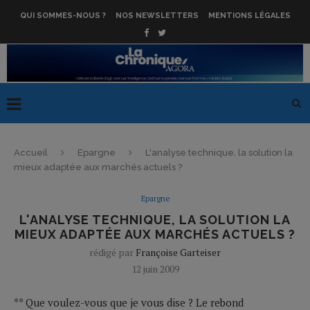
QUI SOMMES-NOUS ?
NOS NEWSLETTERS
MENTIONS LÉGALES
Accueil
Epargne
L'analyse technique, la solution la
mieux adaptée aux marchés actuels ?
Epargne
L'ANALYSE TECHNIQUE, LA SOLUTION LA
MIEUX ADAPTÉE AUX MARCHÉS ACTUELS ?
rédigé par
Françoise Garteiser
12 juin 2009
** Que voulez-vous que je vous dise ? Le rebond