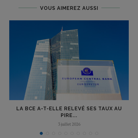
VOUS AIMEREZ AUSSI
R
LA BCE A-T-ELLE RELEVÉ SES TAUX AU
O
PIRE...
3 juillet 2026