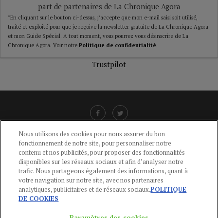
part de partenaires de La Chronique Agora
*En cliquant sur le bouton ci-dessus, j’accepte que mon e-mail saisi soit utilisé,
traité et exploité pour que je reçoive la newsletter gratuite de La Chronique Agora
et mon Guide Spécial. A tout moment, vous pourrez vous désinscrire de La
Chronique Agora. Voir notre
Politique de confidentialité
.
Trustpilot
Nous utilisons des cookies pour nous assurer du bon
fonctionnement de notre site, pour personnaliser notre
LIENS UTILES
contenu et nos publicités, pour proposer des fonctionnalités
disponibles sur les réseaux sociaux et afin d’analyser notre
CGU
-
POLITIQUE DE CONFIDENTIALITÉ
-
POLITIQUE DES COOKIES
-
trafic. Nous partageons également des informations, quant à
MENTIONS LÉGALES
-
AIDE
votre navigation sur notre site, avec nos partenaires
analytiques, publicitaires et de réseaux sociaux.
POLITIQUE
CONTACT
DE COOKIES
service-clients@publications-agora.fr
01 44 59 91 11
Paramètres des cookies