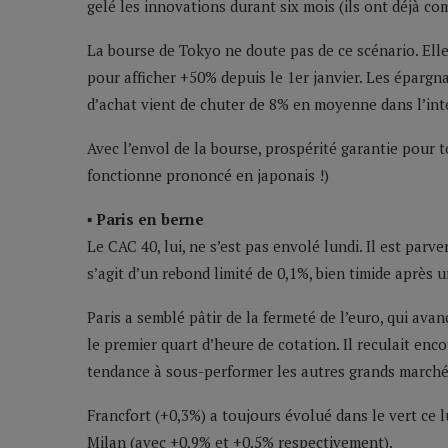
gelé les innovations durant six mois (ils ont déjà c
La bourse de Tokyo ne doute pas de ce scénario. Elle
pour afficher +50% depuis le 1er janvier. Les épargn
d’achat vient de chuter de 8% en moyenne dans l’int
Avec l’envol de la bourse, prospérité garantie pour to
fonctionne prononcé en japonais !)
▪ Paris en berne
Le CAC 40, lui, ne s’est pas envolé lundi. Il est par
s’agit d’un rebond limité de 0,1%, bien timide après 
Paris a semblé pâtir de la fermeté de l’euro, qui avan
le premier quart d’heure de cotation. Il reculait enc
tendance à sous-performer les autres grands march
Francfort (+0,3%) a toujours évolué dans le vert ce l
Milan (avec +0,9% et +0,5% respectivement).