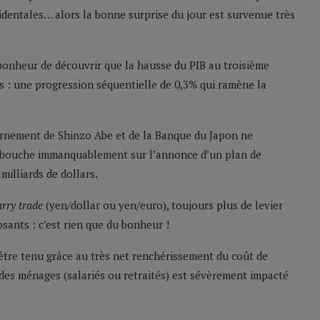
identales… alors la bonne surprise du jour est survenue très
 bonheur de découvrir que la hausse du PIB au troisième
s : une progression séquentielle de 0,3% qui ramène la
ernement de Shinzo Abe et de la Banque du Japon ne
débouche immanquablement sur l’annonce d’un plan de
illiards de dollars.
arry trade
(yen/dollar ou yen/euro), toujours plus de levier
sants : c’est rien que du bonheur !
 être tenu grâce au très net renchérissement du coût de
t des ménages (salariés ou retraités) est sévèrement impacté