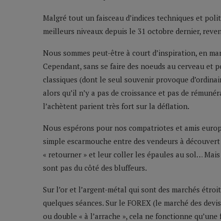
Malgré tout un faisceau d’indices techniques et politi
meilleurs niveaux depuis le 31 octobre dernier, reve
Nous sommes peut-être à court d’inspiration, en ma
Cependant, sans se faire des noeuds au cerveau et p
classiques (dont le seul souvenir provoque d’ordina
alors qu’il n’y a pas de croissance et pas de rémunéra
l’achètent parient très fort sur la déflation.
Nous espérons pour nos compatriotes et amis europée
simple escarmouche entre des vendeurs à découvert d
« retourner » et leur coller les épaules au sol… Mai
sont pas du côté des bluffeurs.
Sur l’or et l’argent-métal qui sont des marchés étro
quelques séances. Sur le FOREX (le marché des devise
ou double « à l’arrache », cela ne fonctionne qu’une 