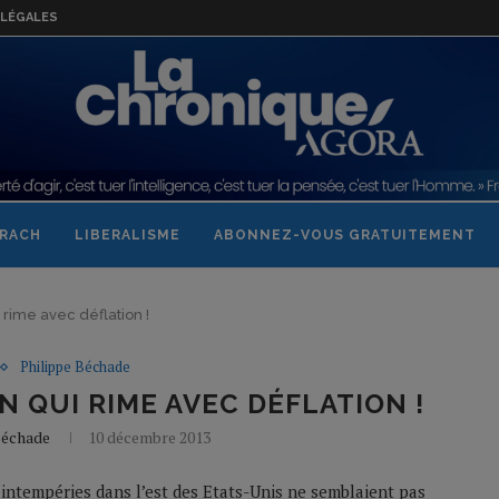
LÉGALES
RACH
LIBERALISME
ABONNEZ-VOUS GRATUITEMENT
i rime avec déflation !
Philippe Béchade
ON QUI RIME AVEC DÉFLATION !
Béchade
10 décembre 2013
s intempéries dans l’est des Etats-Unis ne semblaient pas