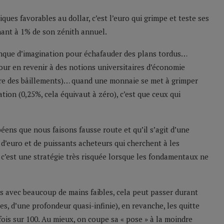
ques favorables au dollar, c’est l’euro qui grimpe et teste ses
nant à 1% de son zénith annuel.
nque d’imagination pour échafauder des plans tordus…
our en revenir à des notions universitaires d’économie
ire des bâillements)… quand une monnaie se met à grimper
tion (0,25%, cela équivaut à zéro), c’est que ceux qui
ns que nous faisons fausse route et qu’il s’agit d’une
’euro et de puissants acheteurs qui cherchent à les
s c’est une stratégie très risquée lorsque les fondamentaux ne
its avec beaucoup de mains faibles, cela peut passer durant
s, d’une profondeur quasi-infinie), en revanche, les quitte
fois sur 100. Au mieux, on coupe sa « pose » à la moindre