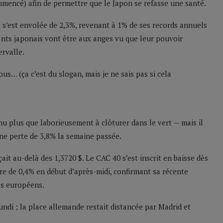
ommencé) afin de permettre que le Japon se refasse une santé.
 s’est envolée de 2,3%, revenant à 1% de ses records annuels
ants japonais vont être aux anges vu que leur pouvoir
ervalle.
us… (ça c’est du slogan, mais je ne sais pas si cela
venu plus que laborieusement à clôturer dans le vert — mais il
une perte de 3,8% la semaine passée.
çait au-delà des 1,3720 $. Le CAC 40 s’est inscrit en baisse dès
ore de 0,4% en début d’après-midi, confirmant sa récente
és européens.
undi ; la place allemande restait distancée par Madrid et