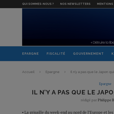
QUI SOMMES-NOUS ?
NOS NEWSLETTERS
MENTIONS 
EPARGNE
FISCALITÉ
GOUVERNEMENT
K
Accueil
Epargne
Il n’y a pas que le Japon qu
Epargne
IL N’Y A PAS QUE LE JAP
rédigé par
Philippe 
▪ La grisaille du week-end au nord de l’Europe et le