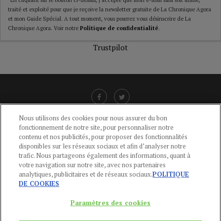
traité et exploité pour que je reçoive la newsletter gratuite de La Chronique Agora
et mon Guide Spécial. A tout moment, vous pourrez vous désinscrire de La
Chronique Agora. Voir notre
Politique de confidentialité
.
Trustpilot
Nous utilisons des cookies pour nous assurer du bon
fonctionnement de notre site, pour personnaliser notre
LIENS UTILES
contenu et nos publicités, pour proposer des fonctionnalités
disponibles sur les réseaux sociaux et afin d’analyser notre
CGU
-
POLITIQUE DE CONFIDENTIALITÉ
-
POLITIQUE DES COOKIES
-
trafic. Nous partageons également des informations, quant à
MENTIONS LÉGALES
-
AIDE
votre navigation sur notre site, avec nos partenaires
analytiques, publicitaires et de réseaux sociaux.
POLITIQUE
CONTACT
DE COOKIES
service-clients@publications-agora.fr
01 44 59 91 11
Paramètres des cookies
Du Lundi au Vendredi, 9h-13h et 14h-17h
136 Rue Saint-Denis 75002 PARIS